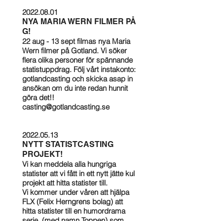
2022.08.01
NYA MARIA WERN FILMER PÅ
G!
22 aug - 13 sept filmas nya Maria
Wern filmer på Gotland. Vi söker
flera olika personer för spännande
statistuppdrag. Följ vårt instakonto:
gotlandcasting och skicka asap in
ansökan om du inte redan hunnit
göra det!!
casting@gotlandcasting.se
2022.05.13
NYTT STATISTCASTING
PROJEKT!
Vi kan meddela alla hungriga
statister att vi fått in ett nytt jätte kul
projekt att hitta statister till.
Vi kommer under våren att hjälpa
FLX (Felix Herngrens bolag) att
hitta statister till en humordrama
serie (med namn Toppen) som