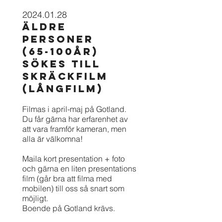
2024
.01.28
ÄLDRE
PERSONER
(65-100År)
SÖKES TILL
SKRÄCKFILM
(LÅNGFILM)
Filmas i april-maj på Gotland.
Du får gärna har erfarenhet av
att vara framför kameran, men
all
a är välkomna!
Maila kort presentation + foto
och gärna en liten presentations
film (går bra att filma med
mobilen) till oss så snart som
möjligt.
Boende på Gotland krävs.