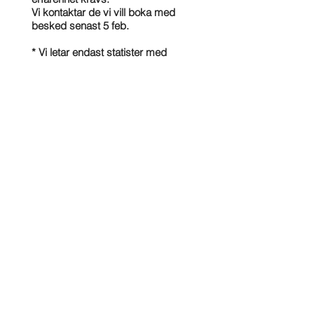
Vi kontaktar de vi vill boka med
besked senast 5 feb.
* Vi letar endast statister med
boende på Gotland för detta
uppdrag.
Följ gärna vårt instagram konto
@gotlandcasting
2019.11.18
STORT TACK ALLA FANTASTISKA
STATISTER & SKÅDESPELARE!
Stort tack alla fantastiska statister
& skådespelare som medverkat i
filmproduktionerna som vi rollsatt
under hösten. Super bra jobb &
engagemang från er! Tack!
2019.08.05
CASTING PROJEKT!
Några av de pågående