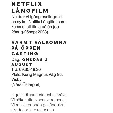
NETFLIX
LÅNGFILM
Nu drar vi igång castingen till
en ny kul Netflix L
ångfilm som
kommer att filma på ön (ca
28aug
-26sept 2
023).
Varmt VÄLKOMNA
PÅ ÖPPEN
CASTING
Dag:
Onsdag 2
augusti
Tid:
09.30-19.30
Plats: Kung Magnus
V
äg 9c,
Visby
(Nära Österport)
Ingen tidigare erfarenhet krävs.
Vi söker alla typer av personer.
Vi rollsätter båda gotländska
skådespelare roller och