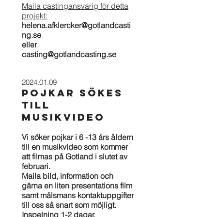
Maila castingansvarig för detta
projekt:
helena.afklercker@gotlandcasti
ng.se
eller
casting@gotlandcasting.se
202
4
.01.09
POJKAR SÖKES
TILL
MuSIKVIDEO
Vi söker pojkar i 6 -13
års åldern
till en musikvideo som kommer
att filmas på Gotland i slutet av
februari.
Maila bild, inform
ation och
gärna en liten presentations film
samt målsmans kontaktuppgifter
till oss så snart som möjligt.
Inspelning 1-2 dagar.