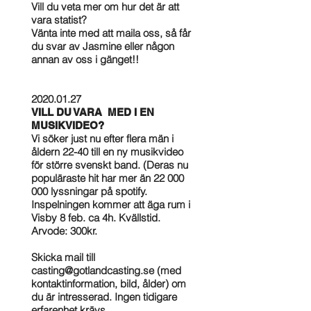
Vill du veta mer om hur det är att
vara statist?
Vänta inte med att maila oss, så får
du svar av Jasmine eller någon
annan av oss i gänget!!
2020.01.27
VILL DU VARA MED I EN
MUSIKVIDEO?
Vi söker just nu efter flera män i
åldern 22-40 till en ny musikvideo
för större svenskt band. (Deras nu
populäraste hit har mer än
22 000
000
lyssningar på spotify.
Inspelningen kommer att äga rum i
Visby 8 feb. ca 4h. Kvällstid.
Arvode: 300kr.
Skicka mail till
casting@gotlandcasting.se
(med
kontaktinformation, bild, ålder) om
du är intresserad. Ingen tidigare
erfarenhet krävs.