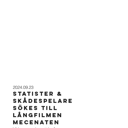
202
4
.09.23
STATISTER &
SKåDESPELARE
SÖKES TILL
LÅNGFILMEN
MECENATEN